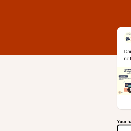
Dan
not
Your h