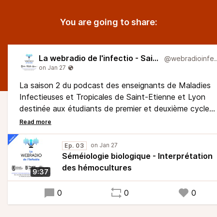
You are going to share:
La webradio de l'infectio - Saison 2
@webradio
La saison 2 du podcast des enseignants de Maladies
Infectieuses et Tropicales de Saint-Etienne et Lyon
destinée aux étudiants de premier et deuxième cycle
des études médicales.
Des hémocultures viennent de se positiver. Nous
accompagnons Anne pour la marche à suivre !
Ep. 03
Podcast librement inspiré du Pilly Etudiant, l'ouvrage d
Séméiologie biologique - Interprétation
référence du Collège des Enseignants de Maladies
des hémocultures
9:37
Infectieuses et Tropicales.
0
0
0