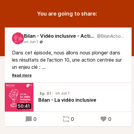
You are going to share:
Bilan - Vidéo inclusive - Action 10
@BilanAction10
Dans cet épisode, nous allons nous plonger dans
les résultats de l’action 10, une action centrée sur
un enjeu clé :
Promouvoir la vidéo la vidéo comme outil
pédagogique inclusif.
Avec Gilles, Solaine et Juan, nous allons voir
Ep. 01
comment cette action a permis d’améliorer les
Bilan - La vidéo inclusive
pratiques, de mieux comprendre les besoins des
50:41
étudiants et de proposer des solutions et des
outils concrets aux enseignants pour rendre les
0
0
0
vidéos pédagogiques plus efficaces et
accessibles.