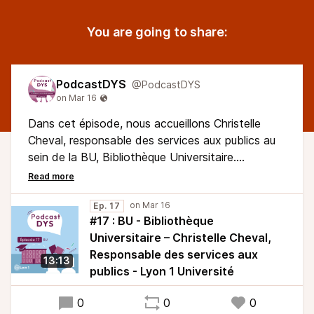
You are going to share:
PodcastDYS
@PodcastDYS
Dans cet épisode, nous accueillons Christelle
Cheval, responsable des services aux publics au
sein de la BU, Bibliothèque Universitaire.
Christelle nous raconte comment la BU se place
à l’écoute des personnes étudiantes pour faire
évoluer ses services et ses espaces. Nous
Ep. 17
#17 : BU - Bibliothèque
aborderons également ce qui a était réalisé ces
Universitaire – Christelle Cheval,
dernières années et les projets à venir avec la
Responsable des services aux
dimension d’hospitalité qui est en train d’émerger.
13:13
publics - Lyon 1 Université
0
0
0