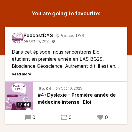
You are going to favourite:
PodcastDYS
@PodcastDYS
Dans cet épisode, nous rencontrons Eloi,
étudiant en première année en LAS BG2S,
Bioscience Géoscience. Autrement dit, il est en
première année de médecine. Eloi nous raconte
comment son trouble de la dyslexie impacte ses
études, comment il gère sa différence dans
Ep. 04
cette première année charnière marquée par un
#4 : Dyslexie – Première année de
esprit de concours.
médecine intense : Eloi
17:44
0
0
0