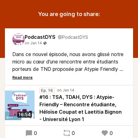
You are going to share:
PodcastDYS
@PodcastDYS
Dans ce nouvel épisode, nous avons glissé notre
micro au cœur d’une rencontre entre étudiants
porteurs de TND proposée par Atypie Friendly et
nous avons également échangé avec les acteurs
de terrain de ce programme. En quoi consiste-il ?
Pourquoi est-il développé à Lyon 1 ? Quels sont
Ep. 16
#16 : TSA, TDAH, DYS : Atypie-
ces objectifs ?
Friendly – Rencontre étudiante,
Héloïse Coupat et Laetitia Bignon
16:54
- Université Lyon 1
0
0
0