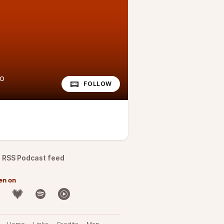
io
FOLLOW
RSS Podcast feed
en on