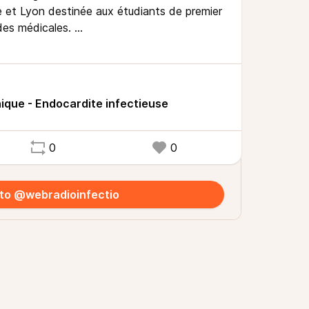
e et Lyon destinée aux étudiants de premier
des médicales.
tion clinique du patient suspect
u Pilly Etudiant, l'ouvrage de référence du
 Maladies Infectieuses et Tropicales.
nique - Endocardite infectieuse
0
0
 to @webradioinfectio