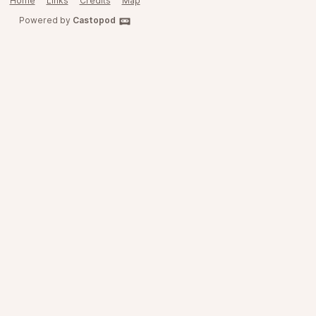
Home
Links
Credits
Map
Powered by
Castopod