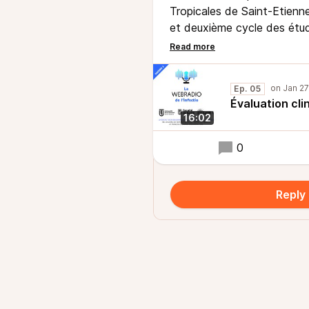
Tropicales de Saint-Etienn
et deuxième cycle des étu
Ce podcast explore l’évalua
d’endocardite infectieuse.
Podcast librement inspiré d
Ep. 05
Collège des Enseignants de
Évaluation cli
16:02
0
Reply