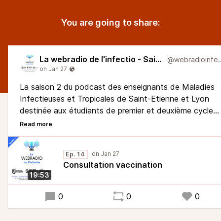
You are going to share:
La webradio de l'infectio - Saison 2
@webradio
La saison 2 du podcast des enseignants de Maladies
Infectieuses et Tropicales de Saint-Etienne et Lyon
destinée aux étudiants de premier et deuxième cycle
des études médicales.
Ce podcast est dédié à la prévention des maladies
infectieuses par la vaccination.
Ep. 14
Ce podcast est librement inspiré du Pilly Etudiant,
Consultation vaccination
l'ouvrage de référence du Collège des Enseignants de
19:53
Maladies Infectieuses et Tropicales.
0
0
0