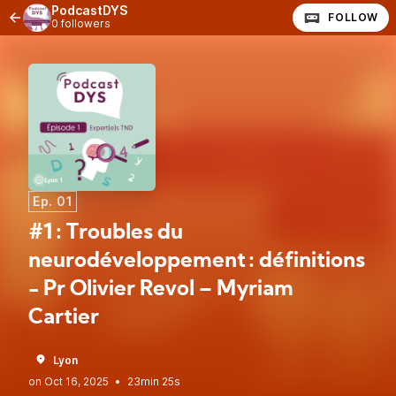
PodcastDYS
FOLLOW
0 followers
Ep. 01
#1 : Troubles du
neurodéveloppement : définitions
- Pr Olivier Revol – Myriam
Cartier
Lyon
•
23min 25s