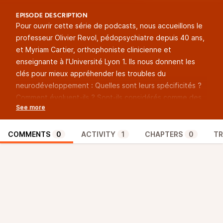
EPISODE DESCRIPTION
Pour ouvrir cette série de podcasts, nous accueillons le
professeur Olivier Revol, pédopsychiatre depuis 40 ans,
et Myriam Cartier, orthophoniste clinicienne et
enseignante à l’Université Lyon 1. Ils nous donnent les
clés pour mieux appréhender les troubles du
neurodéveloppement : Quelles sont leurs spécificités ?
Comment évoluent-ils ? Sont-ils considérés comme des
maladies ou des handicaps ? Ce premier épisode mettra
également un coup de projecteur sur la dyslexie : son
actualité, ses enjeux et ses statistiques en Europe.
COMMENTS
0
ACTIVITY
1
CHAPTERS
0
TR