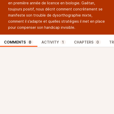
en première année de licence en biologie. Gaétan,
toujours positif, nous décrit comment concrètement se
manifeste son trouble de dysorthographie mixte,
comment il s’adapte et quelles stratégies il met en place
pour compenser son handicap invisible.
COMMENTS
0
ACTIVITY
1
CHAPTERS
0
TR