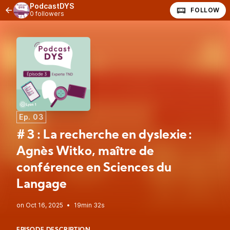
PodcastDYS
FOLLOW
0 followers
Ep. 03
# 3 : La recherche en dyslexie :
Agnès Witko, maître de
conférence en Sciences du
Langage
•
19min 32s