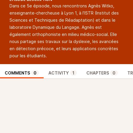
EPISODE DESCRIPTION
Dans ce 5e épisode, nous rencontrons Agnès Witko,
enseignante-chercheuse à Lyon 1, à l’ISTR (Institut des
Sciences et Techniques de Réadaptation) et dans le
laboratoire Dynamique du Langage. Agnès est
également orthophoniste en milieu médico-social. Elle
nous partage ses travaux sur la dyslexie, les avancées
en détection précoce, et leurs applications concrètes
pour les étudiants.
COMMENTS
0
ACTIVITY
1
CHAPTERS
0
TR