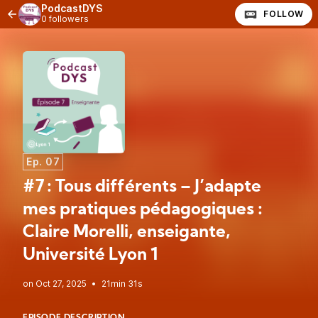
PodcastDYS
FOLLOW
0 followers
Ep. 07
#7 : Tous différents – J’adapte
mes pratiques pédagogiques :
Claire Morelli, enseigante,
Université Lyon 1
•
21min 31s