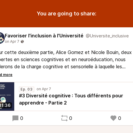
You are going to share:
Favoriser l'inclusion à l'Université
@Universite_inclusive
r cette deuxième partie, Alice Gomez et Nicole Bouin, deux
ertes en sciences cognitives et en neuroéducation, nous
lerons de la charge cognitive et sensorielle à laquelle les
sonnes atteintes de troubles spécifiques des apprentissage
t confrontées quotidiennement. Ainsi, elles aborderont
nvisibilité que cela implique dans le champ social.
Ep. 03
#3 Diversité cognitive : Tous différents pour
apprendre - Partie 2
11:36
0
0
0