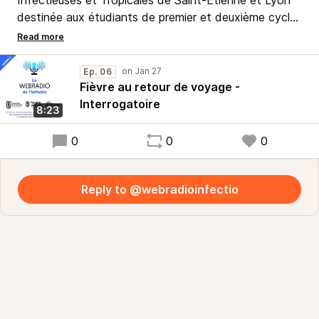
Infectieuses et Tropicales de Saint-Etienne et Lyon
destinée aux étudiants de premier et deuxième cycle
des études médicales.
Ce podcast explore l’interrogatoire à mener face à
une fièvre au retour de voyage
Ep. 06
Podcast librement inspiré du Pilly Etudiant, l'ouvrage
Fièvre au retour de voyage -
de référence du Collège des Enseignants de Maladies
Interrogatoire
8:23
Infectieuses et Tropicales.
0
0
0
Reply to @webradioinfectio