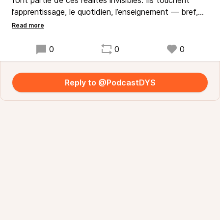
font partie de ces réalités invisibles. Ils touchent
l’apprentissage, le quotidien, l’enseignement — bref,
toute la vie à l’université.
Pour mieux comprendre ces troubles, l’Université
Claude Bernard Lyon 1 donne la parole aux personnes
0
0
0
étudiantes, enseignantes et expertes, ceux qui sont
au cœur du sujet.
Vous écoutez PODACSTDYS, la série qui éclaire les
Reply to @PodcastDYS
troubles DYS et l’ensemble des TND à l’université.