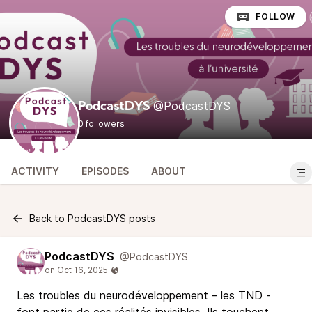
FOLLOW
@PodcastDYS
PodcastDYS
0 followers
ACTIVITY
EPISODES
ABOUT
Back to PodcastDYS posts
PodcastDYS
@PodcastDYS
Les troubles du neurodéveloppement – les TND -