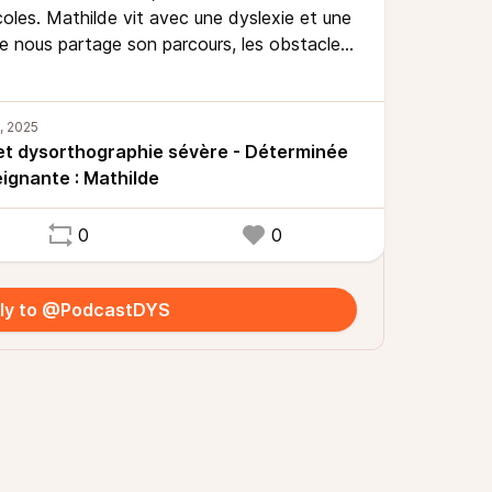
oles. Mathilde vit avec une dyslexie et une
le nous partage son parcours, les obstacles
énagements qui l’aide, les soutiens qu’elle a
’elle met en place au quotidien.
 et dysorthographie sévère - Déterminée
ignante : Mathilde
0
0
ly to @PodcastDYS