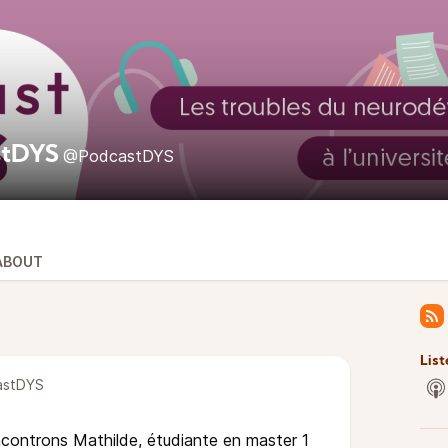
stDYS
@PodcastDYS
ABOUT
List
stDYS
controns Mathilde, étudiante en master 1