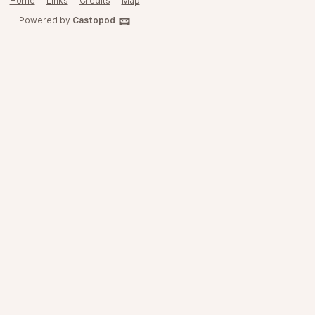
Home
Links
Credits
Map
Powered by
Castopod