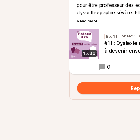
pour être professeur des éc
dysorthographie sévère. El
qu’elle a rencontrés, les am
trouvés et les stratégies qu
Ep. 11
#11 : Dyslexie
à devenir ense
15:36
0
Rep