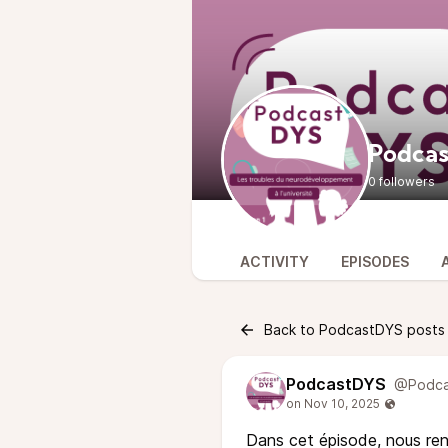
Podca
0 followers
ACTIVITY
EPISODES
Back to PodcastDYS posts
PodcastDYS
@Podca
Dans cet épisode, nous ren