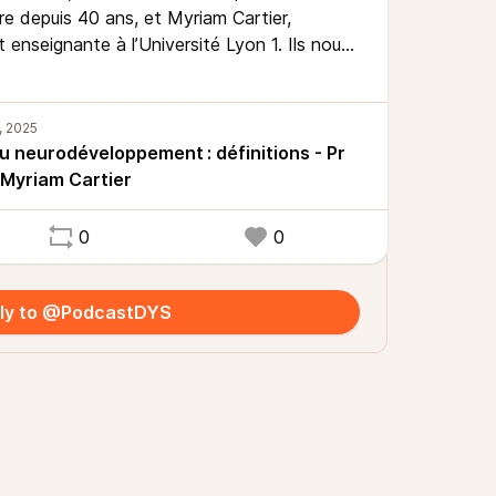
re depuis 40 ans, et Myriam Cartier,
 enseignante à l’Université Lyon 1. Ils nous
x appréhender les troubles du
es sont leurs spécificités ? Comment
nsidérés comme des maladies ou des
du neurodéveloppement : définitions - Pr
– Myriam Cartier
0
0
ly to @PodcastDYS