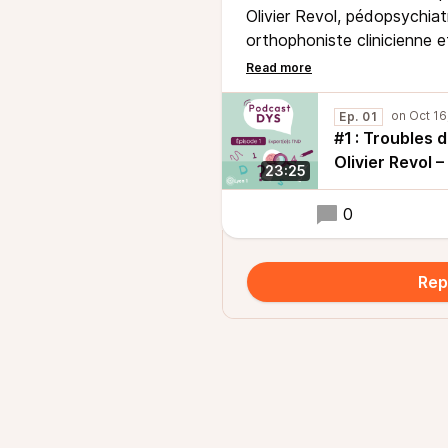
Olivier Revol, pédopsychiat
orthophoniste clinicienne et
donnent les clés pour mieu
neurodéveloppement : Quell
évoluent-ils ? Sont-ils co
Ep. 01
handicaps ?
#1 : Troubles 
Olivier Revol 
23:25
0
Rep