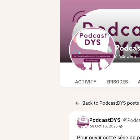
Podca
0 followers
ACTIVITY
EPISODES
Back to PodcastDYS posts
PodcastDYS
@Podca
Pour ouvrir cette série de 