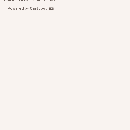
Home
Links
Credits
Map
Powered by
Castopod