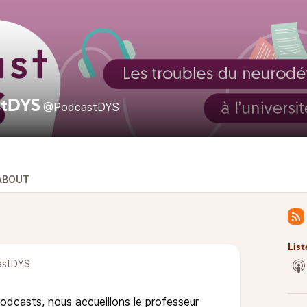
stDYS
@PodcastDYS
ABOUT
List
stDYS
podcasts, nous accueillons le professeur